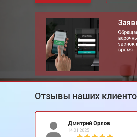
Ремонт двигателя
Заяв
Ремонт блока управления
Обращае
варочны
звонок 
время.
Замена кнопок сушильной машины
Отзывы наших клиент
Дмитрий Орлов
14.01.2025