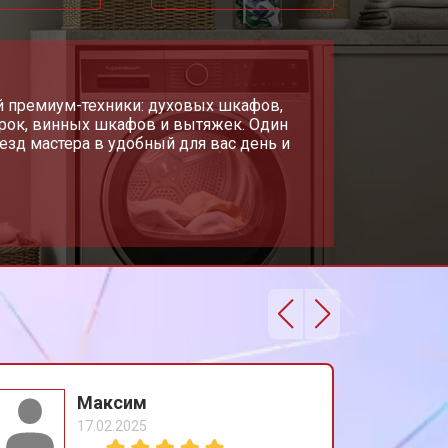
т 1600 ₽
Заказать
т 2000 ₽
й премиум-техники: духовых шкафов,
Заказать
рок, винных шкафов и вытяжек. Один
езд мастера в удобный для вас день и
т 1000 ₽
Заказать
Максим
17.02.2025