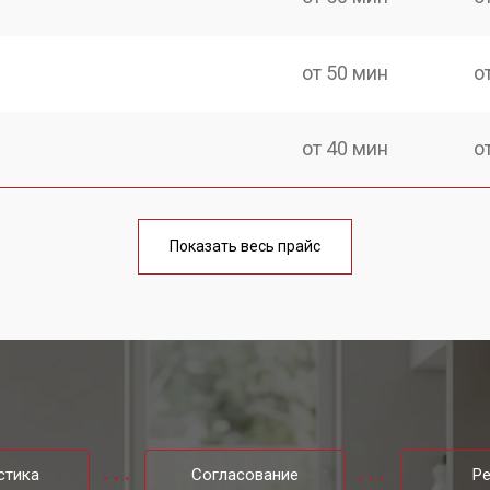
от 50 мин
о
от 40 мин
о
от 60 мин
о
Показать весь прайс
ы Kuppersbusch
от 40 мин
о
ры
от 60 мин
о
от 60 мин
о
стика
Согласование
Р