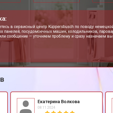
от 50 мин
о
ка:
от 70 мин
о
тесь в сервисный центр Küppersbusch по поводу немецко
х панелей, посудомоечных машин, холодильников, парова
или сообщение — уточняем проблему и сразу назначаем вы
 Kuppersbusch
от 40 мин
о
ов
Екатерина Волкова
08.11.2024