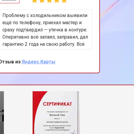
Проблему с холодильником выявили
Повезло
ещё по телефону, приехал мастер и
выбрать
сразу подтвердил — утечка в контуре.
центр! 
Оперативно всё запаял, заправил, дал
другим —
гарантию 2 года на свою работу. Всё
не почин
работает, я доволен. Теперь только
приехал
сюда и номер сохранил себе)
крестови
Отзыв из
Яндекс.Карты
Отзыв из
всё иде
мастера 