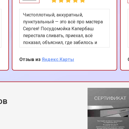
Чистоплотный, аккуратный,
пунктуальный — это всё про мастера
Сергея! Посудомойка Капербаш
перестала сливать, приехал, всё
показал, объяснил, где забилось и
почему. Починил за 40 минут, в
общем мастер своего дела! Хороших
Отзыв из
Яндекс.Карты
вам клиентов и спасибо огромное!
ов