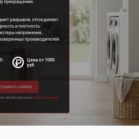
ому прекращению
дмет разрывов, отсоединяет
рность и плотность
тестеры напряжения,
роверенных производителей.
3-
Цена от 1000
руб
править заявку
 на обработку моих
персональных