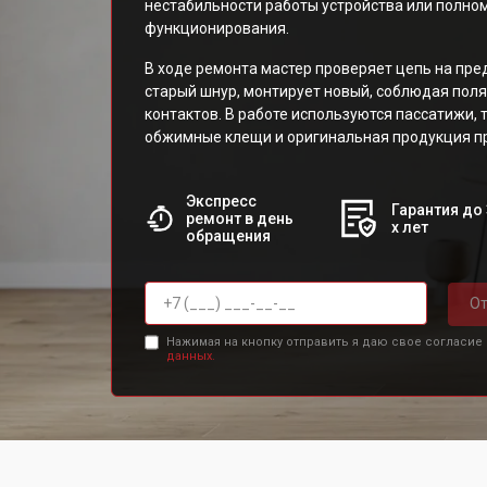
нестабильности работы устройства или полн
функционирования.
В ходе ремонта мастер проверяет цепь на пре
старый шнур, монтирует новый, соблюдая поля
контактов. В работе используются пассатижи, 
обжимные клещи и оригинальная продукция п
Экспресс
Гарантия до 
ремонт в день
х лет
обращения
От
Нажимая на кнопку отправить я даю свое согласие
данных.