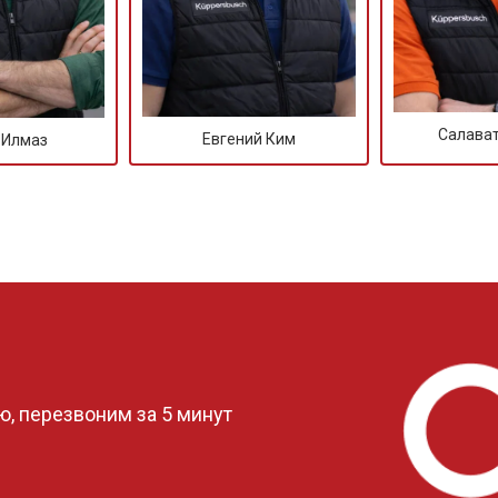
Салава
Евгений Ким
 Илмаз
?
, перезвоним за 5 минут